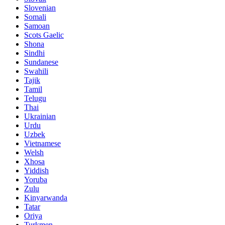
Slovenian
Somali
Samoan
Scots Gaelic
Shona
Sindhi
Sundanese
Swahili
Tajik
Tamil
Telugu
Thai
Ukrainian
Urdu
Uzbek
Vietnamese
Welsh
Xhosa
Yiddish
Yoruba
Zulu
Kinyarwanda
Tatar
Oriya
Turkmen