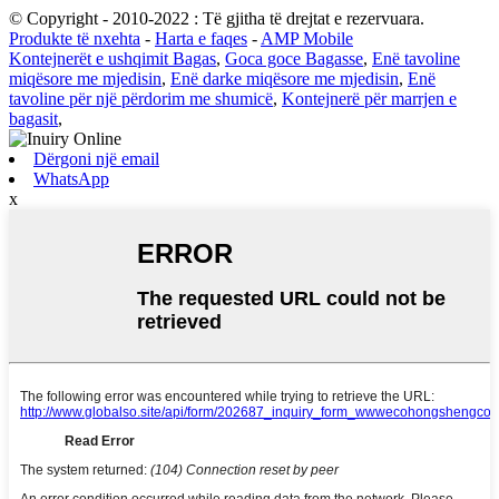
© Copyright - 2010-2022 : Të gjitha të drejtat e rezervuara.
Produkte të nxehta
-
Harta e faqes
-
AMP Mobile
Kontejnerët e ushqimit Bagas
,
Goca goce Bagasse
,
Enë tavoline
miqësore me mjedisin
,
Enë darke miqësore me mjedisin
,
Enë
tavoline për një përdorim me shumicë
,
Kontejnerë për marrjen e
bagasit
,
Dërgoni një email
WhatsApp
x