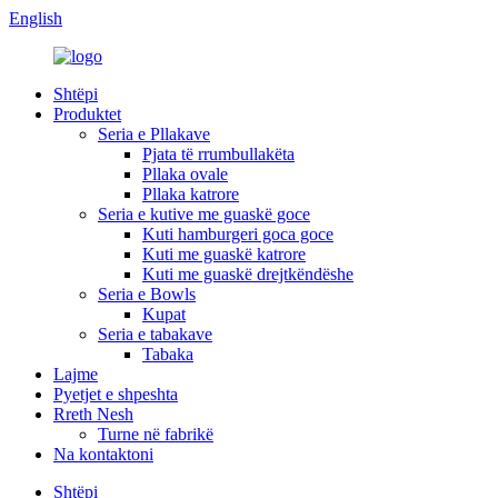
English
Shtëpi
Produktet
Seria e Pllakave
Pjata të rrumbullakëta
Pllaka ovale
Pllaka katrore
Seria e kutive me guaskë goce
Kuti hamburgeri goca goce
Kuti me guaskë katrore
Kuti me guaskë drejtkëndëshe
Seria e Bowls
Kupat
Seria e tabakave
Tabaka
Lajme
Pyetjet e shpeshta
Rreth Nesh
Turne në fabrikë
Na kontaktoni
Shtëpi