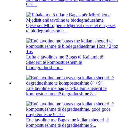
9″×...
Qese për Mbrojtjen e Mjedisit për enët e tryezës
të biodegradueshme...
Lufta e tavolinës me Bagas të Kallamit të
Sheqerit të kompostueshëm të
biodegradueshëm...
Enë tavoline me bagas të kallam sheqerit të
kompostueshme të degradueshme 8...
Enë tavoline me Bagas me kallam sheqeri të
kompostueshme të degradueshme 9...