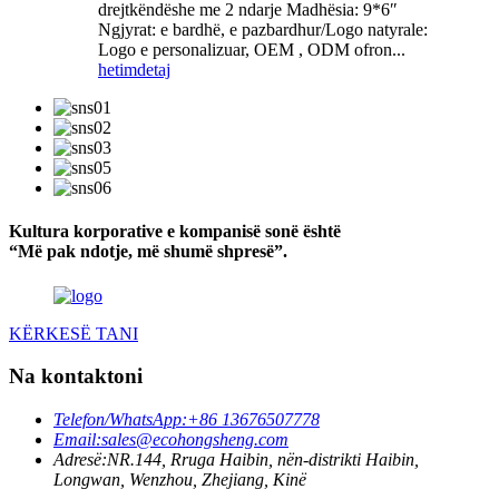
drejtkëndëshe me 2 ndarje Madhësia: 9*6″
Ngjyrat: e bardhë, e pazbardhur/Logo natyrale:
Logo e personalizuar, OEM , ODM ofron...
hetim
detaj
Kultura korporative e kompanisë sonë është
“Më pak ndotje, më shumë shpresë”.
KËRKESË TANI
Na kontaktoni
Telefon/WhatsApp:
+86 13676507778
Email:
sales@ecohongsheng.com
Adresë:
NR.144, Rruga Haibin, nën-distrikti Haibin,
Longwan, Wenzhou, Zhejiang, Kinë