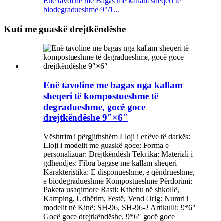
Enë tavoline me Bagas me kallam sheqeri të
biodegradueshme 9"/1...
Kuti me guaskë drejtkëndëshe
Enë tavoline me bagas nga kallam
sheqeri të kompostueshme të
degradueshme, gocë goce
drejtkëndëshe 9″×6″
Vështrim i përgjithshëm Lloji i enëve të darkës:
Lloji i modelit me guaskë goce: Forma e
personalizuar: Drejtkëndësh Teknika: Materiali i
gdhendjes: Fibra bagase me kallam sheqeri
Karakteristika: E disponueshme, e qëndrueshme,
e biodegradueshme Kompostueshme Përdorimi:
Paketa ushqimore Rasti: Kthehu në shkollë,
Kamping, Udhëtim, Festë, Vend Orig: Numri i
modelit në Kinë: SH-96, SH-96-2 Artikulli: 9*6″
Gocë goce drejtkëndëshe, 9*6″ gocë goce