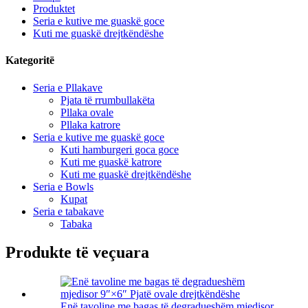
Produktet
Seria e kutive me guaskë goce
Kuti me guaskë drejtkëndëshe
Kategoritë
Seria e Pllakave
Pjata të rrumbullakëta
Pllaka ovale
Pllaka katrore
Seria e kutive me guaskë goce
Kuti hamburgeri goca goce
Kuti me guaskë katrore
Kuti me guaskë drejtkëndëshe
Seria e Bowls
Kupat
Seria e tabakave
Tabaka
Produkte të veçuara
Enë tavoline me bagas të degradueshëm mjedisor